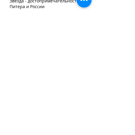
Звезда - достопримечательность
Питера и России
Аукционные рекорды на онлайн
торгах
Итоги нашего последнего аукциона.
Итоги аукциона
Аукцион 20 февраля
Отвори потихоньку калитку ... Гоголя
Тюремные карты Сергея
Параджанова