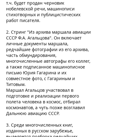
т.ч. будет продан черновик
нобелевской речи, машинописи
стихотворных и публицистических
работ писателя.
2. Стринг "Из архива маршала авиации
СССР Ф.А. Агальцова". Он включает
личные документы маршала,
редчайшие фотографии из его архива,
часть обмундирования,
многочисленные автографы его коллег,
а также подписанное машинописное
письмо Юрия Гагарина и их
совместное фото, с Гагариным и
Титовым.
Маршал Агальцов участвовал в
подготовке и реализации первого
полета человека в космос, отбирал
космонавтов, а чуть позже возглавил
Дальнюю авиацию СССР.
3. Среди многочисленных книг,
изданных в русском зарубежье,
выделяется подборка редчайших