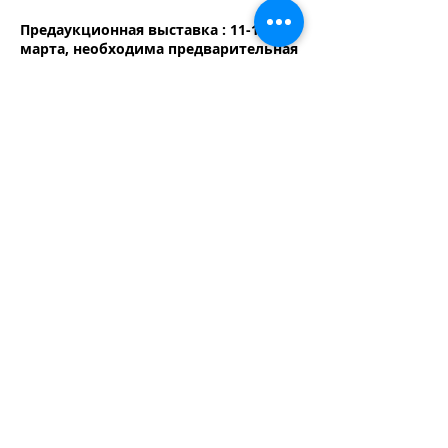
Предаукционная выставка : 11-15
марта, необходима предварительная
запись.
Пресс-показ 4 февраля по
предварительной записи.
Аккредитация:
+7-(499)-404-1212
Торги по телефону, заочные биды,
заказ печатных каталогов,
дополнительная информация:
+7-
499-404-12-12
Аукцион 16 марта 2021 г.
Регистрация: 17.30.
Начало аукциона: 18.00.
В связи с эпидемиологической
ситуацией в Москве, очное участие в
аукционе возможно только по
предварительной регистрации по
телефону или электронной почте
12@12auction.ru
.